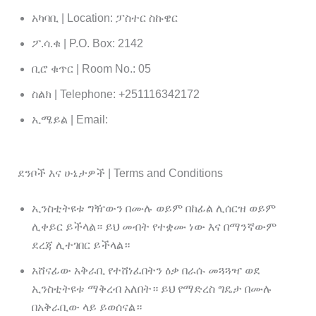
አካባቢ | Location: ፓስተር ስኩዌር
ፖ.ሳ.ቁ | P.O. Box: 2142
ቢሮ ቁጥር | Room No.: 05
ስልክ | Telephone: +251116342172
ኢሜይል | Email:
ephi@gmail.com
ደንቦች እና ሁኔታዎች | Terms and Conditions
ኢንስቲትዩቱ ግዥውን በሙሉ ወይም በከፊል ሊሰርዝ ወይም
ሊቀይር ይችላል። ይህ መብት የተቋሙ ነው እና በማንኛውም
ደረጃ ሊተገበር ይችላል።
አሸናፊው አቅራቢ የተሸነፈበትን ዕቃ በራሱ መጓጓዣ ወደ
ኢንስቲትዩቱ ማቅረብ አለበት። ይህ የማድረስ ግዴታ በሙሉ
በአቅራቢው ላይ ይወሰናል።