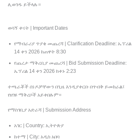
ሊወገዱ ይችላሉ።
ወሳኝ ቀናት | Important Dates
የማብራሪያ ጥያቄ መጨረሻ | Clarification Deadline: ኤፕሪል
14 ቀን 2026 ከጠዋት 8:30
የጨረታ ማቅረቢያ መጨረሻ | Bid Submission Deadline:
ኤፕሪል 14 ቀን 2026 ከቀኑ 2:23
ተጫራቾች ሰነዶቻቸውን በጊዜ እንዲያቀርቡ በጥብቅ ይመከራል፤
የዘገዩ ማቅረቦች አይቀበሉም።
የማስገቢያ አድራሻ | Submission Address
አገር | Country: ኢትዮጵያ
ከተማ | City: አዲስ አበባ