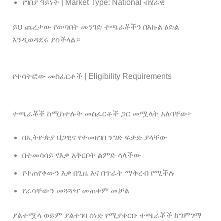
የገበያ ዓይነት | Market Type: National ብሄራዊ
ይህ ጨረታው የወጣበት መንገድ ተጫራቾችን በእኩል ዕድል
እንዲወዳደሩ ያስችላል።
የተሳትፎው መስፈርቶች | Eligibility Requirements
ተጫራቾች ከሚከተሉት መስፈርቶች ጋር መሟላት አለባቸው፦
በኢትዮጵያ ህጋዊና የተመዘገበ ንግድ ፍቃድ ያላቸው
በተመሳሳይ የእቃ አቅርቦት ልምድ ላላችው
የተጠየቀውን እቃ በጊዜ እና በጥራት ማቅረብ የሚችሉ
የራሳቸውን መጓጓዣ መጠቀም መቻል
ያልተሟላ ወይም ያልተገባ ሰነድ የሚያቀርቡ ተጫራቾች ከግምገማ