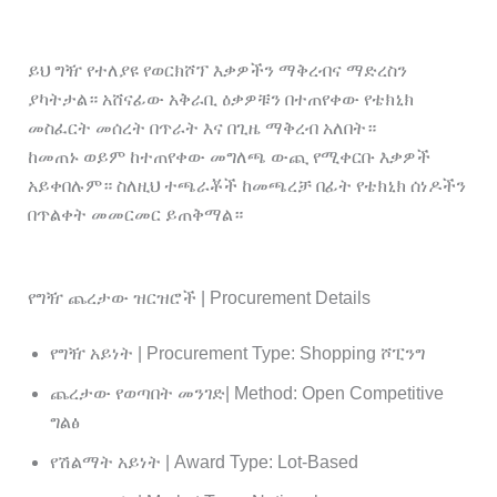
ይህ ግዥ የተለያዩ የወርክሾፕ እቃዎችን ማቅረብና ማድረስን
ያካትታል። አሸናፊው አቅራቢ ዕቃዎቹን በተጠየቀው የቴክኒክ
መስፈርት መሰረት በጥራት እና በጊዜ ማቅረብ አለበት።
ከመጠኑ ወይም ከተጠየቀው መግለጫ ውጪ የሚቀርቡ እቃዎች
አይቀበሉም። ስለዚህ ተጫራቾች ከመጫረቻ በፊት የቴክኒክ ሰነዶችን
በጥልቀት መመርመር ይጠቅማል።
የግዥ ጨረታው ዝርዝሮች | Procurement Details
የግዥ አይነት | Procurement Type: Shopping ሾፒንግ
ጨረታው የወጣበት መንገድ| Method: Open Competitive
ግልፅ
የሽልማት አይነት | Award Type: Lot-Based