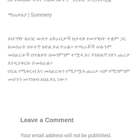
ማጠቃለያ | Summery
ይህ ግዥ ለአገር ውስጥ አቅራቢዎች ከታላቅ የመንግስት ተቋም ጋር
ለመስራት ከፍተኛ ዕድል ይፈጥራል። ተጫራቾች ሁሉንም
መስፈርቶች በጥልቀት በመገምገም ተሟላ እና ትክክለኛ የሆነ ጨረታ
እንዲያቀርቡ ይመከራል።
በጊዜ የሚቀርብ እና መስፈርቱን የሚያሟላ ጨረታ ብቻ የሚገምገም
መሆኑን መገንዘብ አስፈላጊ ነው።
Post Views:
117
Leave a Comment
Your email address will not be published.