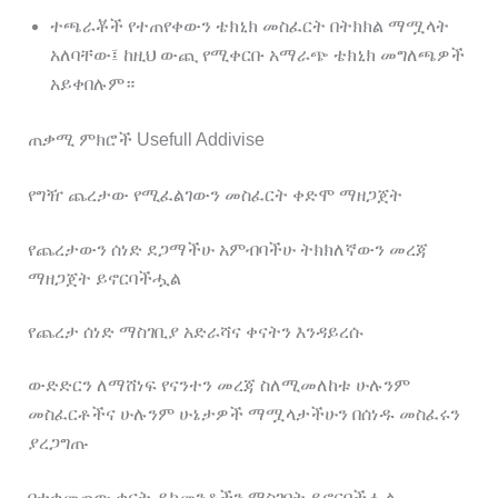
ተጫራቾች የተጠየቀውን ቴክኒክ መስፈርት በትክክል ማሟላት
አለባቸው፤ ከዚህ ውጪ የሚቀርቡ አማራጭ ቴክኒክ መግለጫዎች
አይቀበሉም።
ጠቃሚ ምክሮች Usefull Addivise
የግዥ ጨረታው የሚፈልገውን መስፈርት ቀድሞ ማዘጋጀት
የጨረታውን ሰነድ ደጋማችሁ አምብባችሁ ትክክለኛውን መረጃ
ማዘጋጀት ይኖርባችሗል
የጨረታ ሰነድ ማስገቢያ አድራሻና ቀናትን እንዳይረሱ
ውድድርን ለማሸነፍ የናንተን መረጃ ስለሚመለከቱ ሁሉንም
መስፈርቶችና ሁሉንም ሁኔታዎች ማሟላታችሁን በሰነዱ መስፈሩን
ያረጋግጡ
በተቀመጠው ቀናት ዶክመንቶችን ማስገባት ይኖርባችሗል