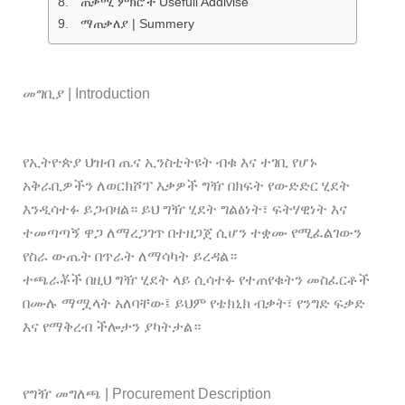
ጠቃሚ ምክሮች Usefull Addivise
ማጠቃለያ | Summery
መግቢያ | Introduction
የኢትዮጵያ ህዝብ ጤና ኢንስቲትዩት ብቁ እና ተገቢ የሆኑ
አቅራቢዎችን ለወርክሾፕ እቃዎች ግዥ በክፍት የውድድር ሂደት
እንዲሳተፉ ይጋብዛል። ይህ ግዥ ሂደት ግልፅነት፣ ፍትሃዊነት እና
ተመጣጣኝ ዋጋ ለማረጋገጥ በተዘጋጀ ሲሆን ተቋሙ የሚፈልገውን
የስራ ውጤት በጥራት ለማሳካት ይረዳል።
ተጫራቾች በዚህ ግዥ ሂደት ላይ ሲሳተፉ የተጠየቁትን መስፈርቶች
በሙሉ ማሟላት አለባቸው፤ ይህም የቴክኒክ ብቃት፣ የንግድ ፍቃድ
እና የማቅረብ ችሎታን ያካትታል።
የግዥ መግለጫ | Procurement Description